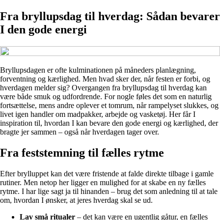
Fra bryllupsdag til hverdag: Sådan bevarer
I den gode energi
Bryllupsdagen er ofte kulminationen på måneders planlægning,
forventning og kærlighed. Men hvad sker der, når festen er forbi, og
hverdagen melder sig? Overgangen fra bryllupsdag til hverdag kan
være både smuk og udfordrende. For nogle føles det som en naturlig
fortsættelse, mens andre oplever et tomrum, når rampelyset slukkes, og
livet igen handler om madpakker, arbejde og vasketøj. Her får I
inspiration til, hvordan I kan bevare den gode energi og kærlighed, der
bragte jer sammen – også når hverdagen tager over.
Fra feststemning til fælles rytme
Efter brylluppet kan det være fristende at falde direkte tilbage i gamle
rutiner. Men netop her ligger en mulighed for at skabe en ny fælles
rytme. I har lige sagt ja til hinanden – brug det som anledning til at tale
om, hvordan I ønsker, at jeres hverdag skal se ud.
Lav små ritualer
– det kan være en ugentlig gåtur, en fælles