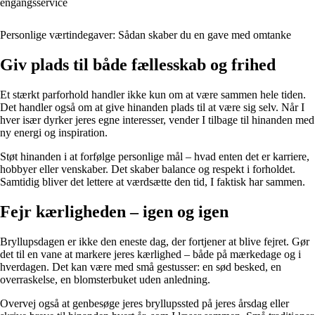
engangsservice
Personlige værtindegaver: Sådan skaber du en gave med omtanke
Giv plads til både fællesskab og frihed
Et stærkt parforhold handler ikke kun om at være sammen hele tiden.
Det handler også om at give hinanden plads til at være sig selv. Når I
hver især dyrker jeres egne interesser, vender I tilbage til hinanden med
ny energi og inspiration.
Støt hinanden i at forfølge personlige mål – hvad enten det er karriere,
hobbyer eller venskaber. Det skaber balance og respekt i forholdet.
Samtidig bliver det lettere at værdsætte den tid, I faktisk har sammen.
Fejr kærligheden – igen og igen
Bryllupsdagen er ikke den eneste dag, der fortjener at blive fejret. Gør
det til en vane at markere jeres kærlighed – både på mærkedage og i
hverdagen. Det kan være med små gestusser: en sød besked, en
overraskelse, en blomsterbuket uden anledning.
Overvej også at genbesøge jeres bryllupssted på jeres årsdag eller