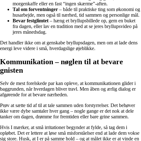
morgenkaffe eller en fast “ingen skærme”-aften.
Tal om forventninger
– både til praktiske ting som økonomi og
husarbejde, men også til nærhed, tid sammen og personlige mål.
Bevar festglimtet
– hæng et bryllupsbillede op, gem en buket
fra dagen, eller lav en tradition med at se jeres bryllupsvideo på
jeres månedsdag.
Det handler ikke om at genskabe bryllupsdagen, men om at lade dens
energi leve videre i små, hverdagslige øjeblikke.
Kommunikation – nøglen til at bevare
gnisten
Selv de mest forelskede par kan opleve, at kommunikationen glider i
baggrunden, når hverdagen bliver travl. Men åben og ærlig dialog er
afgørende for at bevare nærheden.
Prøv at sætte tid af til at tale sammen uden forstyrrelser. Det behøver
ikke være dybe samtaler hver gang – nogle gange er det nok at dele
tanker om dagen, drømme for fremtiden eller bare grine sammen.
Hvis I mærker, at små irritationer begynder at fylde, så tag dem i
opløbet. Det er lettere at løse små misforståelser end at lade dem vokse
sig store. Husk, at I er på samme hold – og at målet ikke er at vinde en