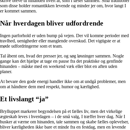
skrive breve til hinanden hvert år, som I læser sammen. Små traditioner
som disse holder romantikken levende og minder jer om, hvor langt I
er kommet sammen.
Når hverdagen bliver udfordrende
Ingen parforhold er uden bump på vejen. Der vil komme perioder med
travlhed, uenigheder eller manglende overskud. Det vigtigste er at
møde udfordringerne som et team.
Tal åbent om, hvad der presser jer, og søg løsninger sammen. Nogle
gange kan det hjælpe at tage en pause fra det praktiske og genfinde
hinanden – måske med en weekend væk eller blot en aften uden
planer.
At bevare den gode energi handler ikke om at undgå problemer, men
om at håndtere dem med respekt, humor og kærlighed.
Et livslangt “ja”
Brylluppet markerer begyndelsen på et fælles liv, men det virkelige
ægteskab leves i hverdagen – i de små valg, I træffer hver dag. Når I
husker at værne om hinanden, tale sammen og skabe fælles oplevelser,
bliver kærligheden ikke bare et minde fra en festdag, men en levende