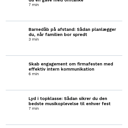
du en gave med omtanke
7 min
Barnedåb på afstand: Sådan planlægger
du, når familien bor spredt
3 min
Skab engagement om firmafesten med
effektiv intern kommunikation
6 min
Lyd i topklasse: Sådan sikrer du den
bedste musikoplevelse til enhver fest
7 min